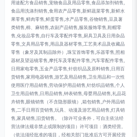
用途配方食品销售,宠物食品及用品零售,食品添加剂销售,
食品用洗涤剂销售,食用农产品零售,新鲜蔬菜零售,新鲜水
果零售,鲜肉零售,鲜蛋零售,水产品零售,谷物销售,豆及薯
类销售,棉、麻销售,农副产品销售,服装服饰零售,鞋帽零
售,化妆品零售,自行车及零配件零售,厨具卫具及日用杂品
零售,文具用品零售,用品及器材零售,工艺美术品及收藏品
零售（象牙及其制品除外）,珠宝首饰零售,乐器零售,照相
器材及望远镜零售,摩托车及零配件零售,汽车零配件零售,
日用家电零售,五金产品零售,针纺织品及原料销售,日用百
货销售,家用电器销售,游艺及用品销售,卫生用品和一次性
使用医疗用品销售,劳动保护用品销售,针纺织品销售,个人
卫生用品销售,日用品销售,钟表销售,母婴用品销售,礼品花
卉销售,眼镜销售（不含隐形眼镜）,箱包销售,户外用品销
售,二手日用百货销售,玩具、动漫及游艺用品销售,灯具销
售,家具销售,旧货销售。（除许可业务外，可自主依法经
营法律法规非禁止或限制的项目）许可项目：酒类经营。
（依法须经批准的项目，经相关部门批准后方可开展经营