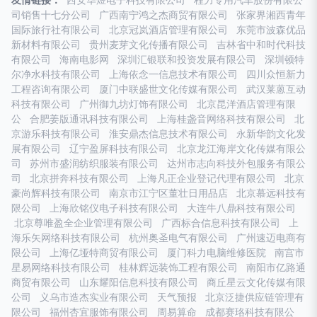
友情链接：
西安华煜电子科技有限公司
程力专用汽车股份有限公
司销售十七分公司
广西南宁鸿之杰商贸有限公司
张家界湘西青年
国际旅行社有限公司
北京冠岚酒店管理有限公司
东莞市波森优品
新材料有限公司
贵州麦芽文化传播有限公司
吉林省中和时代科技
有限公司
海南电影网
深圳汇银联和投资发展有限公司
深圳顿特
尔净水科技有限公司
上海依念一信息技术有限公司
四川众恒新力
工程咨询有限公司
厦门中联盛世文化传媒有限公司
武汉莱蒽互动
科技有限公司
广州御九坊灯饰有限公司
北京昆洋酒店管理有限
公
合肥姜版通讯科技有限公司
上海桂盏音网络科技有限公司
北
京游乐科技有限公司
淮安鼎杰信息技术有限公司
永新华韵文化发
展有限公司
辽宁盈屏科技有限公司
北京龙江海岸文化传媒有限公
司
苏州市盛润纺织服装有限公司
达州市志向科技外包服务有限公
司
北京拼奔科技有限公司
上海凡正企业登记代理有限公司
北京
豪尚辉科技有限公司
南京市江宁区董壮日用品店
北京慕远科技有
限公司
上海欣铭仪电子科技有限公司
大连牛八鼎科技有限公司
北京尊唯盈全企业管理有限公司
广西标合信息科技有限公司
上
海乐矢网络科技有限公司
杭州奥圣电气有限公司
广州速迈电商有
限公司
上海亿垭特商贸有限公司
厦门科力电脑维修医院
南宫市
星易网络科技有限公司
桂林辉远装饰工程有限公司
南阳市亿路通
商贸有限公司
山东耀阳信息科技有限公司
商丘星云文化传媒有限
公司
义乌市造杰实业有限公司
天气预报
北京泛捷供应链管理有
限公司
福州杏宜服饰有限公司
周易算命
成都赛珞科技有限公